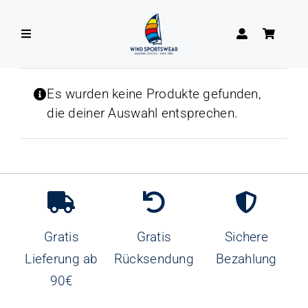
Zum
Inhalt
Toggle
springen
Navigation
DAMEN
Es wurden keine Produkte gefunden,
die deiner Auswahl entsprechen.
HERREN
Gratis
Gratis
Sichere
Lieferung ab
Rücksendung
Bezahlung
90€