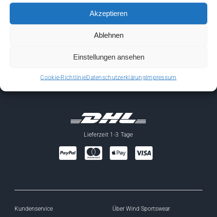
kontakt@michael-heinen.com
Akzeptieren
Melden Sie uns Ihr Anliegen einfach per E-Mail.
Ablehnen
049559343611
Einstellungen ansehen
Mo-Fr 08:00-16:00 Uhr für Sie erreichbar.
Cookie-Richtlinie
Datenschutzerklärung
Impressum
Lieferzeit 1-3 Tage
Kundenservice
Über Wind Sportswear