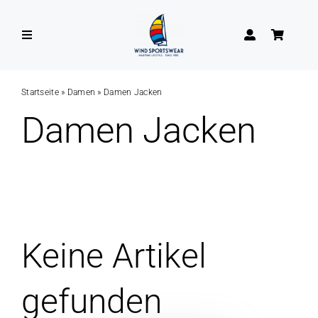
Zum
Inhalt
Toggle
springen
Navigation
DAMEN
Startseite
»
Damen
»
Damen Jacken
Damen Jacken
HERREN
Keine Artikel
gefunden