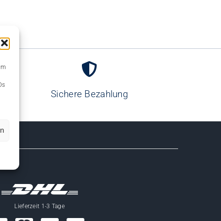
 um
Ds
Sichere Bezahlung
en
Lieferzeit 1-3 Tage