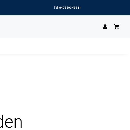
Tel: 049559343611
den