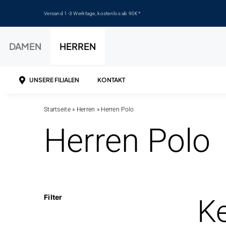
Zum
Versand 1-3 Werktage, kostenlos ab 90€*
Inhalt
springen
DAMEN
HERREN
UNSERE FILIALEN
KONTAKT
Startseite
»
Herren
»
Herren Polo
Herren Polo
Filter
Ke