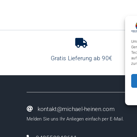
Um 
Ger
Tec
Gratis Lieferung ab 90€
auf
zur
kontakt@michael-heinen.com
Melden Sie uns Ihr Anliegen einfach per E-Mail.