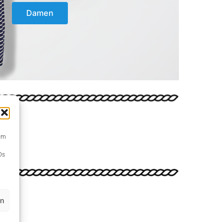
Damen
 um
Ds
en