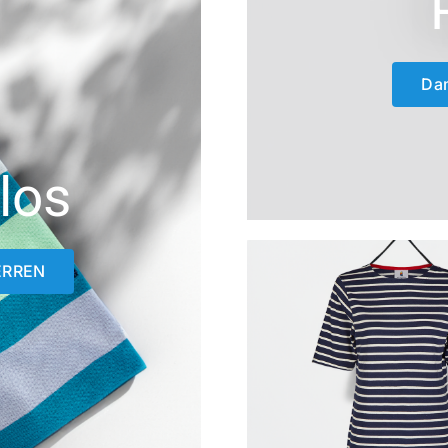
Da
los
ERREN