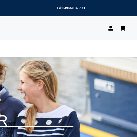
Tel: 049559343611
R