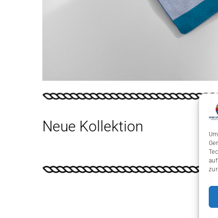
Neue Kollektion
Um 
Ger
Tec
auf
zur