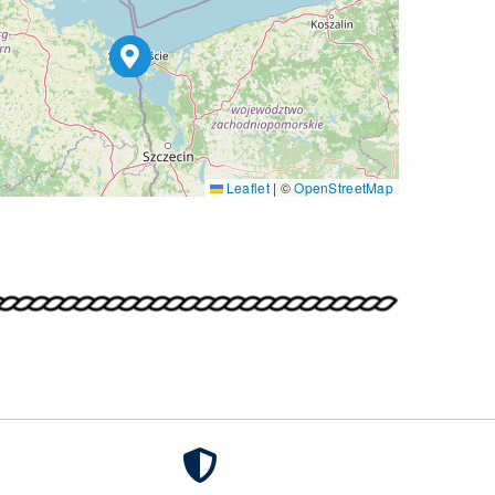
Leaflet
|
©
OpenStreetMap