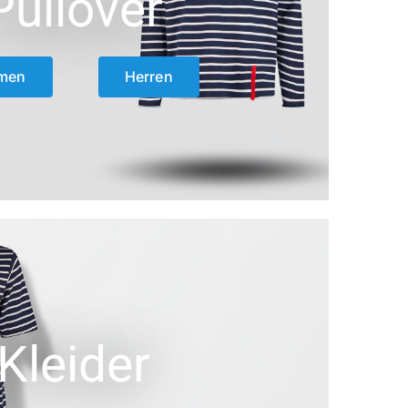
Pullover
men
Herren
Kleider