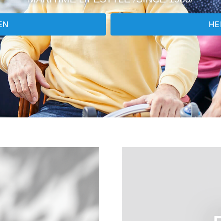
EN
HE