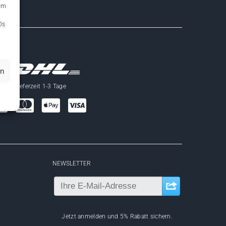
 um
Ds
en
Lieferzeit 1-3 Tage
NEWSLETTER
Jetzt anmelden und 5% Rabatt sichern.