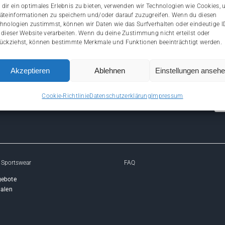
dir ein optimales Erlebnis zu bieten, verwenden wir Technologien wie Cookies,
äteinformationen zu speichern und/oder darauf zuzugreifen. Wenn du diesen
hnologien zustimmst, können wir Daten wie das Surfverhalten oder eindeutige I
 dieser Website verarbeiten. Wenn du deine Zustimmung nicht erteilst oder
ückziehst, können bestimmte Merkmale und Funktionen beeinträchtigt werden.
Akzeptieren
Ablehnen
Einstellungen anseh
Cookie-Richtlinie
Datenschutzerklärung
Impressum
 Sportswear
FAQ
gebote
ialen