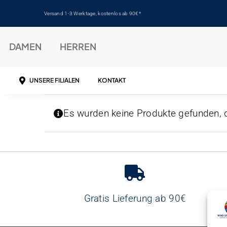
Zum
Versand 1-3 Werktage, kostenlos ab 90€*
Inhalt
springen
DAMEN
HERREN
UNSERE FILIALEN
KONTAKT
Es wurden keine Produkte gefunden, 
Gratis Lieferung ab 90€