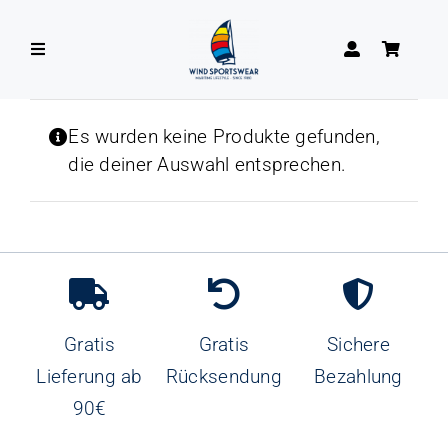
Zum
Inhalt
Toggle
springen
Navigation
DAMEN
Es wurden keine Produkte gefunden,
die deiner Auswahl entsprechen.
HERREN
Gratis
Gratis
Sichere
Lieferung ab
Rücksendung
Bezahlung
90€