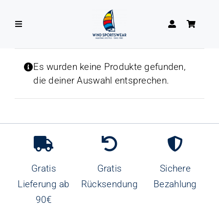
Zum
Inhalt
Toggle
springen
Navigation
DAMEN
Es wurden keine Produkte gefunden,
die deiner Auswahl entsprechen.
HERREN
Gratis
Gratis
Sichere
Lieferung ab
Rücksendung
Bezahlung
90€