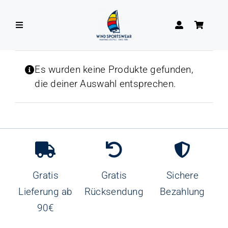
Zum
Inhalt
Toggle
springen
Navigation
DAMEN
Es wurden keine Produkte gefunden,
die deiner Auswahl entsprechen.
HERREN
Gratis
Gratis
Sichere
Lieferung ab
Rücksendung
Bezahlung
90€