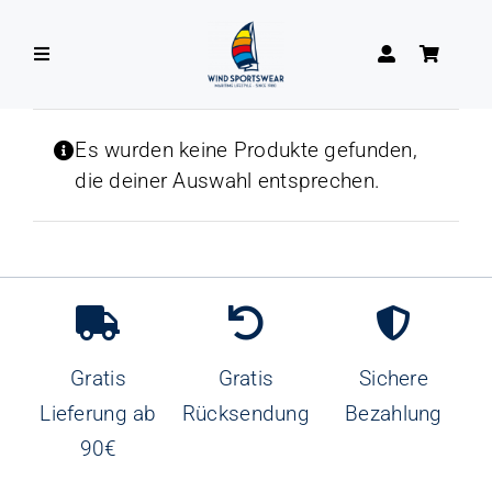
Zum
Inhalt
Toggle
springen
Navigation
DAMEN
Es wurden keine Produkte gefunden,
die deiner Auswahl entsprechen.
HERREN
Gratis
Gratis
Sichere
Lieferung ab
Rücksendung
Bezahlung
90€