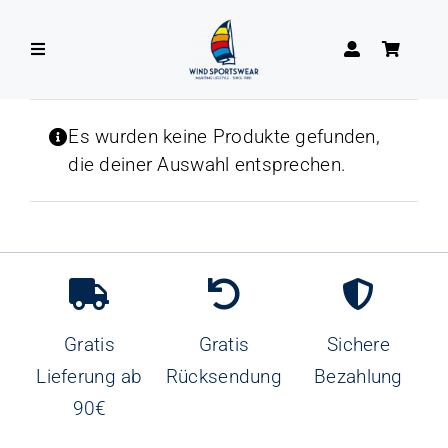
Zum
Inhalt
Toggle
springen
Navigation
DAMEN
Es wurden keine Produkte gefunden,
die deiner Auswahl entsprechen.
HERREN
Gratis
Gratis
Sichere
Lieferung ab
Rücksendung
Bezahlung
90€