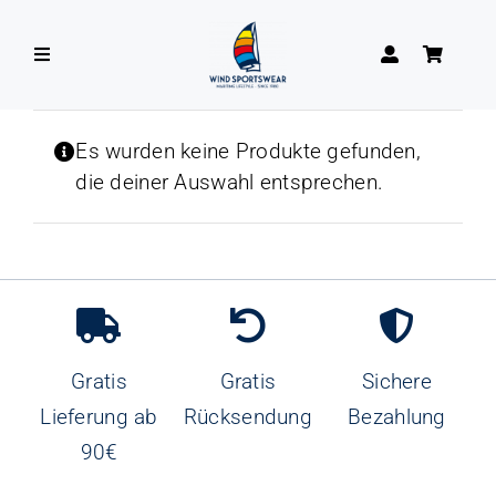
Zum
Inhalt
Toggle
springen
Navigation
DAMEN
Es wurden keine Produkte gefunden,
die deiner Auswahl entsprechen.
HERREN
Gratis
Gratis
Sichere
Lieferung ab
Rücksendung
Bezahlung
90€