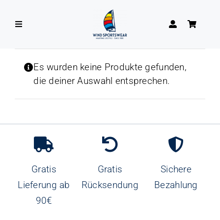
Zum
Inhalt
Toggle
springen
Navigation
DAMEN
Es wurden keine Produkte gefunden,
die deiner Auswahl entsprechen.
HERREN
Gratis
Gratis
Sichere
Lieferung ab
Rücksendung
Bezahlung
90€