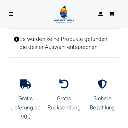
Zum
Inhalt
Toggle
springen
Navigation
DAMEN
Es wurden keine Produkte gefunden,
die deiner Auswahl entsprechen.
HERREN
Gratis
Gratis
Sichere
Lieferung ab
Rücksendung
Bezahlung
90€