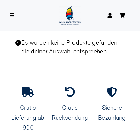
Zum
Inhalt
Toggle
springen
Navigation
DAMEN
Es wurden keine Produkte gefunden,
die deiner Auswahl entsprechen.
HERREN
Gratis
Gratis
Sichere
Lieferung ab
Rücksendung
Bezahlung
90€