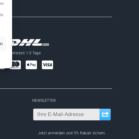
 um
Ds
en
Lieferzeit 1-3 Tage
NEWSLETTER
Jetzt anmelden und 5% Rabatt sichern.