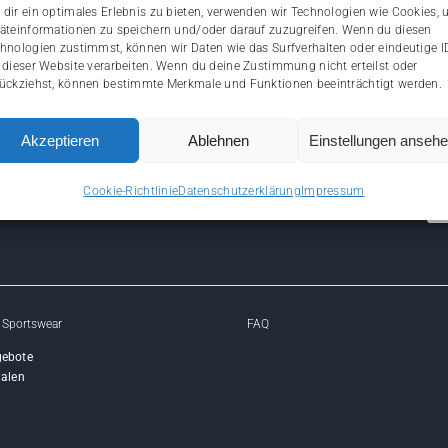
dir ein optimales Erlebnis zu bieten, verwenden wir Technologien wie Cookies,
äteinformationen zu speichern und/oder darauf zuzugreifen. Wenn du diesen
hnologien zustimmst, können wir Daten wie das Surfverhalten oder eindeutige I
 dieser Website verarbeiten. Wenn du deine Zustimmung nicht erteilst oder
ückziehst, können bestimmte Merkmale und Funktionen beeinträchtigt werden.
Akzeptieren
Ablehnen
Einstellungen anseh
Cookie-Richtlinie
Datenschutzerklärung
Impressum
 Sportswear
FAQ
gebote
ialen