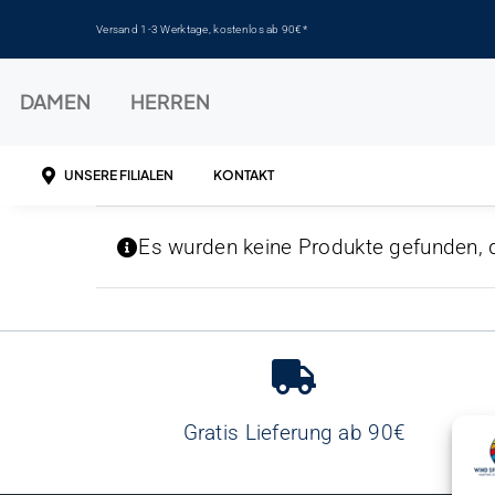
Zum
Versand 1-3 Werktage, kostenlos ab 90€*
Inhalt
springen
DAMEN
HERREN
UNSERE FILIALEN
KONTAKT
Es wurden keine Produkte gefunden, 
Gratis Lieferung ab 90€