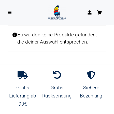
Zum
Inhalt
Toggle
springen
Navigation
DAMEN
Es wurden keine Produkte gefunden,
die deiner Auswahl entsprechen.
HERREN
Gratis
Gratis
Sichere
Lieferung ab
Rücksendung
Bezahlung
90€