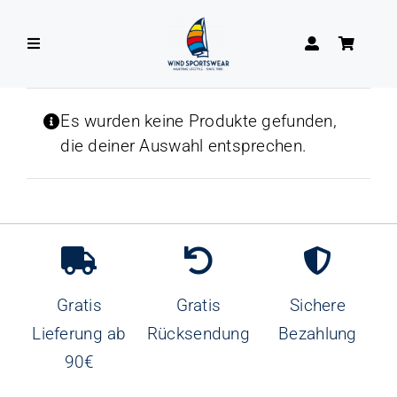
Zum
Inhalt
Toggle
springen
Navigation
DAMEN
Es wurden keine Produkte gefunden,
die deiner Auswahl entsprechen.
HERREN
Gratis
Gratis
Sichere
Lieferung ab
Rücksendung
Bezahlung
90€