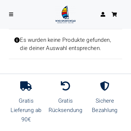
Zum
Inhalt
Toggle
springen
Navigation
DAMEN
Es wurden keine Produkte gefunden,
die deiner Auswahl entsprechen.
HERREN
Gratis
Gratis
Sichere
Lieferung ab
Rücksendung
Bezahlung
90€